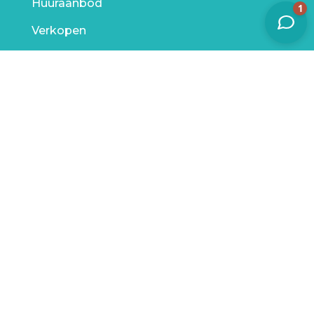
Huuraanbod
Verkopen
Aankopen
Verhuren
Taxaties
Ons kantoor
Onze reviews